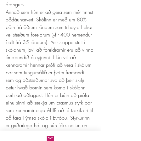
árangurs.   
Annað sem hún er að gera sem mér finnst 
aðdáunarvert. Skólinn er með um 80% 
börn frá öðrum löndum sem tilheyra frekar 
vel stæðum foreldrum (yfir 400 nemendur 
í allt frá 35 löndum). Þeir stoppa stutt í 
skólanum, því að foreldrarnir eru að vinna 
tímabundið á eyjunni. Hún vill að 
kennararnir hennar prófi að vera í skólum 
þar sem tungumálið er þeim framandi 
sem og aðstæðurnar svo að þeir skilji 
betur hvað börnin sem koma í skólann 
þurfi að aðlagast. Hún er búin að prófa 
einu sinni að sækja um Erasmus styrk þar 
sem kennarnir eiga ALLIR að fá tækifæri til 
að fara í ýmsa skóla í Evrópu. Styrkurinn 
er gríðarlega hár og hún fékk neitun en 
hún ætlar að reyna aftur. Hún er komin 
með tengingar um alla Evrópu en þessi 