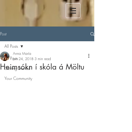
Post
All Posts
Anna María
All Posts
Jun 24, 2018
3 min read
Heimsókn í skóla á Möltu
Getting Started
Your Community