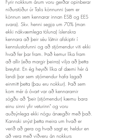
Fyrir nokkrum árum voru gerðar opinberar 
niðurstöður úr Talis könnunni (sem er 
könnun sem kennarar innan ESB og EES 
svara). Skv. henni segja um 70% (man 
ekki nákvæmlega töluna) íslenskra 
kennara að þeir séu látnir afskiptir í 
kennslustofunni og að stjórnendur viti ekki 
hvað fer þar fram. Það kemur líka fram 
að allir (eða margir þeirra) vilja að þetta 
breytist. En ég heyrði líka af dæmi hér á 
landi þar sem stjórnendur hafa lagað 
einmitt þetta (þau eru nokkur). Það sem 
kom mér á óvart var að kennararnir 
sögðu að "þeir (stjórnendur) kæmu bara 
einu sinni yfir veturinn" og voru 
auðsýnlega ekki nógu ánægðir með það. 
Kannski snýst þetta meira um hvað er 
verið að gera og hvað sagt er, heldur en 
að vera með viðveru án nokkurs 