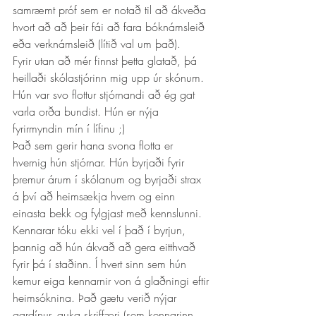
samræmt próf sem er notað til að ákveða 
hvort að að þeir fái að fara bóknámsleið 
eða verknámsleið (lítið val um það). 
Fyrir utan að mér finnst þetta glatað, þá 
heillaði skólastjórinn mig upp úr skónum. 
Hún var svo flottur stjórnandi að ég gat 
varla orða bundist. Hún er nýja 
fyrirmyndin mín í lífinu ;) 
Það sem gerir hana svona flotta er 
hvernig hún stjórnar. Hún byrjaði fyrir 
þremur árum í skólanum og byrjaði strax 
á því að heimsækja hvern og einn 
einasta bekk og fylgjast með kennslunni. 
Kennarar tóku ekki vel í það í byrjun, 
þannig að hún ákvað að gera eitthvað 
fyrir þá í staðinn. Í hvert sinn sem hún 
kemur eiga kennarnir von á glaðningi eftir 
heimsóknina. Það gætu verið nýjar 
gardínur, auka skriffæri (sem kennarinn 