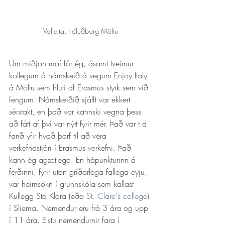
Valletta, höfuðborg Möltu
Um miðjan maí fór ég, ásamt tveimur 
kollegum á námskeið á vegum Enjoy Italy 
á Möltu sem hluti af Erasmus styrk sem við 
fengum. Námskeiðið sjálft var ekkert 
sérstakt, en það var kannski vegna þess 
að fátt af því var nýtt fyrir mér. Það var t.d. 
farið yfir hvað þarf til að vera 
verkefnastjóri í Erasmus verkefni. Það 
kann ég ágætlega. En hápunkturinn á 
ferðinni, fyrir utan gríðarlega fallega eyju, 
var heimsókn í grunnskóla sem kallast 
Kullegg Sta Klara (eða 
St. Clare's college
) 
í Sliema. Nemendur eru frá 3 ára og upp 
í 11 ára. Elstu nemendurnir fara í 