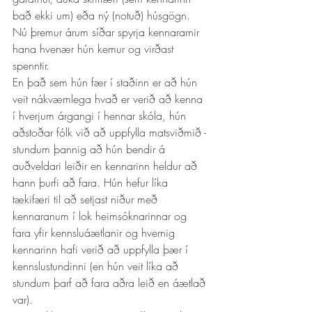
bað ekki um) eða ný (notuð) húsgögn. 
Nú þremur árum síðar spyrja kennararnir 
hana hvenær hún kemur og virðast 
spenntir. 
En það sem hún fær í staðinn er að hún 
veit nákvæmlega hvað er verið að kenna 
í hverjum árgangi í hennar skóla, hún 
aðstoðar fólk við að uppfylla matsviðmið - 
stundum þannig að hún bendir á 
auðveldari leiðir en kennarinn heldur að 
hann þurfi að fara. Hún hefur líka 
tækifæri til að setjast niður með 
kennaranum í lok heimsóknarinnar og 
fara yfir kennsluáætlanir og hvernig 
kennarinn hafi verið að uppfylla þær í 
kennslustundinni (en hún veit líka að 
stundum þarf að fara aðra leið en áætlað 
var). 