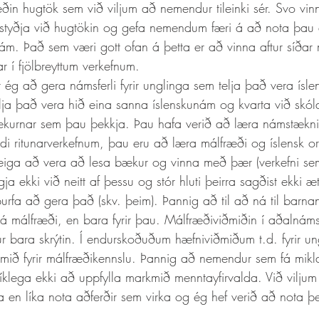
in hugtök sem við viljum að nemendur tileinki sér. Svo vi
m styðja við hugtökin og gefa nemendum færi á að nota þau á
nám. Það sem væri gott ofan á þetta er að vinna aftur síða
r í fjölbreyttum verkefnum. 
ja það vera hið eina sanna íslenskunám og kvarta við skólas
ækurnar sem þau þekkja. Þau hafa verið að læra námstækni,
 ritunarverkefnum, þau eru að læra málfræði og íslensk or
iga að vera að lesa bækur og vinna með þær (verkefni sem 
ja ekki við neitt af þessu og stór hluti þeirra sagðist ekki æ
urfa að gera það (skv. þeim). Þannig að til að ná til barn
 á málfræði, en bara fyrir þau. Málfræðiviðmiðin í aðalnám
r bara skrýtin. Í endurskoðuðum hæfniviðmiðum t.d. fyrir un
ðmið fyrir málfræðikennslu. Þannig að nemendur sem fá mikl
íklega ekki að uppfylla markmið menntayfirvalda. Við viljum
 en líka nota aðferðir sem virka og ég hef verið að nota þ