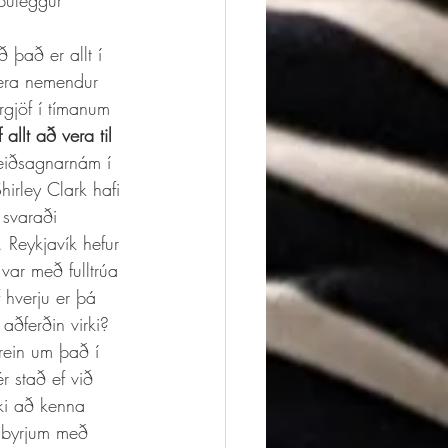
puleggur 
gera nemendur 
gjöf í tímanum 
 allt að vera til 
leiðsagnarnám í 
irley Clark hafi 
 svaraði 
 Reykjavík hefur 
var með fulltrúa 
 hverju er þá 
aðferðin virki?
r stað ef við 
kki að kenna 
ð byrjum með 