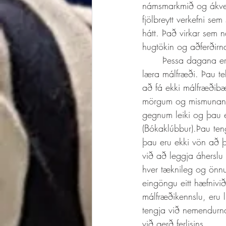
námsmarkmið og ákveð
fjölbreytt verkefni se
hátt. Það virkar sem 
hugtökin og aðferðirna
	Þessa dagana er ég að gera námsferli fyrir unglinga sem telja það vera íslenskunám að 
læra málfræði. Þau tel
að fá ekki málfræðib
mörgum og mismunandi
gegnum leiki og þau e
(Bókaklúbbur).Þau teng
þau eru ekki vön að þ
við að leggja áherslu
hver tæknileg og önnu
eingöngu eitt hæfnivi
málfræðikennslu, eru l
tengja við nemendurna
við gerð ferlisins.  