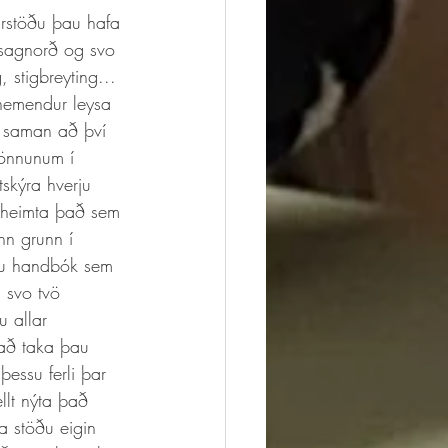
 sagnorð og svo 
 stigbreyting...
m nemendur leysa 
a saman að því 
könnunum í 
skýra hverju 
rheimta það sem 
nn grunn í 
þau handbók sem 
 svo tvö 
 allar 
að taka þau 
essu ferli þar 
llt nýta það 
a stöðu eigin 