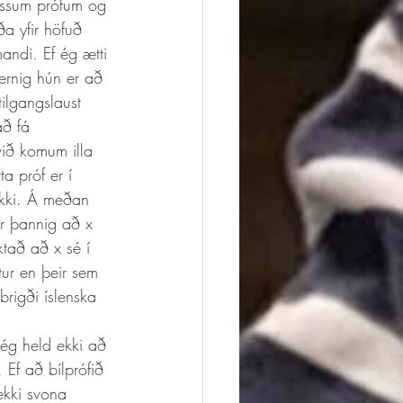
þessum prófum og 
a yfir höfuð 
andi. Ef ég ætti 
ernig hún er að 
ilgangslaust 
að fá 
við komum illa 
a próf er í 
ekki. Á meðan 
ar þannig að x 
ktað að x sé í 
ur en þeir sem 
brigði íslenska 
 Ef að bílprófið 
ekki svona 