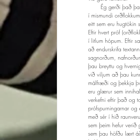
	Ég gerði það þannig að nemendur taka stutt forpróf til að kanna hvaða undirstöðu þau hafa 
í mismundi orðflokkum
eitt sem eru hugtökin 
Eftir hvert próf (orðfl
í litlum hópum. Eftir
að endurskrifa texta
sagnorðum, nafnorðum 
þau breyttu og hvern
við viljum að þau kun
málfræði og þekkja þv
eru glærur sem inniha
verkefni eftir það og
prófspurningarnar og
með sér í hið raunveru
sem þeim hefur verið 
sem þau höfðu lært áð