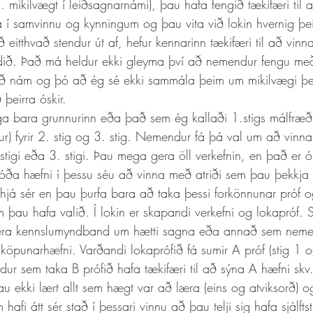
 mikilvægt í leiðsagnarnámi), þau hafa fengið tækifæri til 
í samvinnu og kynningum og þau vita við lokin hvernig þei
 eitthvað stendur út af, hefur kennarinn tækifæri til að vin
ldið. Það má heldur ekki gleyma því að nemendur fengu með
igið nám og þó að ég sé ekki sammála þeim um mikilvægi þe
þeirra óskir. 
) fyrir 2. stig og 3. stig. Nemendur fá þá val um að vinna
stigi eða 3. stigi. Þau mega gera öll verkefnin, en það er ó
ða hæfni í þessu séu að vinna með atriði sem þau þekkja 
á sér en þau þurfa bara að taka þessi forkönnunar próf og
m þau hafa valið. Í lokin er skapandi verkefni og lokapróf.
gera kennslumyndband um hætti sagna eða annað sem neme
sköpunarhæfni. Varðandi lokaprófið fá sumir A próf (stig 1 o
ndur sem taka B prófið hafa tækifæri til að sýna A hæfni sk
au ekki lært allt sem hægt var að læra (eins og atviksorð) 
fi átt sér stað í þessari vinnu að þau telji sig hafa sjálftstr