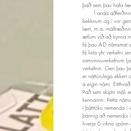
það sem þau hafa lært 
	Í anda aðferðinnar, munum við svo viðhalda hugtökunum, setja þau inn í samræður í 
bekknum og í vor gera
lært, m.a. málfræðinn
ætlum við að kynna n
fá þau A-D námsmat e
fá lista yfir verkefni 
samvinnuverkefnum (ja
verkefnin. Geri þau þe
er náttúrulega ekkert
á eigin námi. Eitthvað 
Það sem skiptir máli e
kennarinn. Þetta náms
í þátttöku nemenda í 
þannig að nemendur í
hverja 6 vikna spönn 