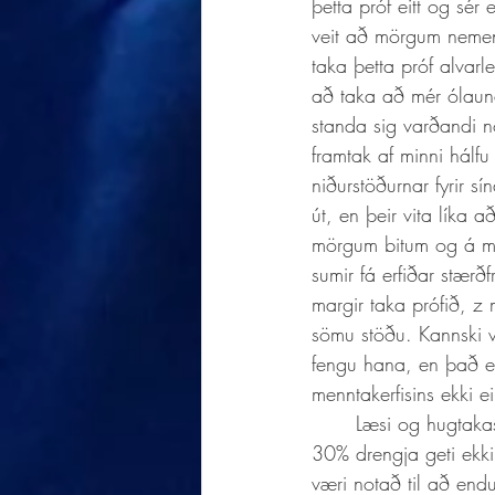
þetta próf eitt og sé
veit að mörgum nemend
taka þetta próf alvarl
að taka að mér ólauna
standa sig varðandi n
framtak af minni hálfu
niðurstöðurnar fyrir s
út, en þeir vita líka 
mörgum bitum og á me
sumir fá erfiðar stærð
margir taka prófið, z 
sömu stöðu. Kannski v
fengu hana, en það er 
menntakerfisins ekki 
	Læsi og hugtakaskilningur er slæmur skv. Pisa. Ég trúi því alveg að hluta en ég held ekki að 
30% drengja geti ekki 
væri notað til að end