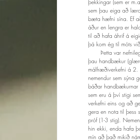
þekkingar (sem er m.a.
sem þau eiga að læra 
bæta hæfni sína. Ef að
áður en lengra er ha
til að hafa áhrif á e
þá kom ég til móts við 
	Þetta var nefnilega bara grunnurinn eða það sem ég kallaði 1.stigs málfræði. Eftir þetta fá 
þau handbækur (glærur
málfræðiverkefni á 2. 
nemendur sem sýna gó
báðar handbækurnar hj
sem eru á því stigi se
verkefni eins og að 
gera en nota til þess 
próf (1-3 stig). Neme
hin ekki, enda hafa þ
mín að það mikið nám ha