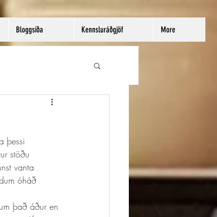
Bloggsíða
Kennsluráðgjöf
More
a þessi 
tur stöðu 
nst vanta 
endum óháð 