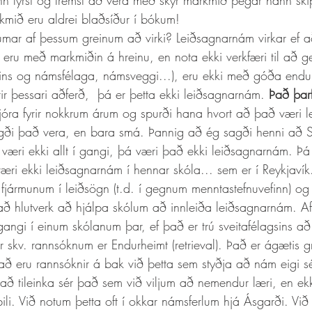
nn fyrst og fremst að vera með skýr markmið þegar hann ski
mið eru aldrei blaðsíður í bókum! 
 eru með markmiðin á hreinu, en nota ekki verkfæri til að 
eins og námsfélaga, námsveggi...), eru ekki með góða endur
ir þessari aðferð,  þá er þetta ekki leiðsagnarnám. 
Það þarf
astjóra fyrir nokkrum árum og spurði hana hvort að það væri 
ði það vera, en bara smá. Þannig að ég sagði henni að Sh
 væri ekki allt í gangi, þá væri það ekki leiðsagnarnám. Þá
æri ekki leiðsagnarnám í hennar skóla... sem er í Reykjavík.
fjármunum í leiðsögn (t.d. í gegnum menntastefnuvefinn) og 
að hlutverk að hjálpa skólum að innleiða leiðsagnarnám. Af
angi í einum skólanum þar, ef það er trú sveitafélagsins að 
að eru rannsóknir á bak við þetta sem styðja að nám eigi sé
l að tileinka sér það sem við viljum að nemendur læri, en e
abili. Við notum þetta oft í okkar námsferlum hjá Ásgarði. Vi