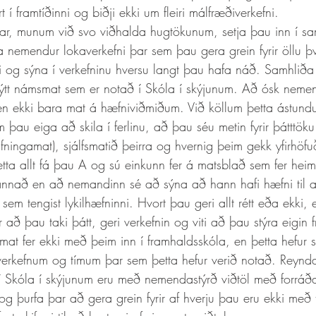
í framtíðinni og biðji ekki um fleiri málfræðiverkefni.
 nemendur lokaverkefni þar sem þau gera grein fyrir öllu þ
i og sýna í verkefninu hversu langt þau hafa náð. Samhliða 
ýtt námsmat sem er notað í Skóla í skýjunum. Að ósk nemen
n ekki bara mat á hæfniviðmiðum. Við köllum þetta ástun
sem þau eiga að skila í ferlinu, að þau séu metin fyrir þátttöku
fningamat), sjálfsmatið þeirra og hvernig þeim gekk yfirhöf
tta allt fá þau A og sú einkunn fer á matsblað sem fer heim t
 annað en að nemandinn sé að sýna að hann hafi hæfni til 
sem tengist lykilhæfninni. Hvort þau geri allt rétt eða ekki, 
r að þau taki þátt, geri verkefnin og viti að þau stýra eigin 
mat fer ekki með þeim inn í framhaldsskóla, en þetta hefur s
verkefnum og tímum þar sem þetta hefur verið notað. Reynd
 Skóla í skýjunum eru með nemendastýrð viðtöl með forráð
og þurfa þar að gera grein fyrir af hverju þau eru ekki með