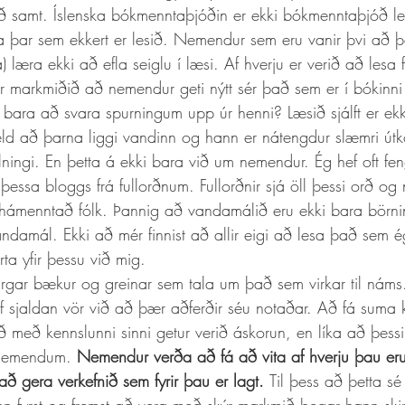
ð samt. Íslenska bókmenntaþjóðin er ekki bókmenntaþjóð le
la þar sem ekkert er lesið. Nemendur sem eru vanir þvi að það
 læra ekki að efla seiglu í læsi. Af hverju er verið að lesa f
 markmiðið að nemendur geti nýtt sér það sem er í bókinni í
bara að svara spurningum upp úr henni? Læsið sjálft er ekk
ld að þarna liggi vandinn og hann er nátengdur slæmri útk
ingi. En þetta á ekki bara við um nemendur. Ég hef oft fengi
essa bloggs frá fullorðnum. Fullorðnir sjá öll þessi orð og
hámenntað fólk. Þannig að vandamálið eru ekki bara börnin
ndamál. Ekki að mér finnist að allir eigi að lesa það sem ég
ta yfir þessu við mig. 
of sjaldan vör við að þær aðferðir séu notaðar. Að fá suma k
 með kennslunni sinni getur verið áskorun, en líka að þess
 nemendum. 
Nemendur verða að fá að vita af hverju þau eru
að gera verkefnið sem fyrir þau er lagt. 
Til þess að þetta sé