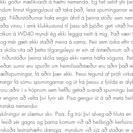
r ekki góður mælikvarði á hæfni nemenda. Ég hef setið yfir 
um finnst tilgangslaust að taka það, lesa spurningarnar eð
ega. Niðurstöðurnar hafa engin áhrif á þeirra stöðu sem nem
ða vinnu í amk klukkustund til þess að þjóðin geti vitað hv
otkun á WD40 myndi ég ekki leggja neitt á mig. Það væri t
 og mér gæti ekki staðið meira á sama. Þeir sem óska eftir 
ína skóla vita að þetta tilgangsleysi er ein af ástæðunum að 
að niðurstöður þeirra skóla segja ekki nema hálfa söguna. Þett
ðan sumir eru spurðir um heimilisaðstæður eru aðrir það 
fræðispurningar, fá aðrir þær ekki. Þessi tegund af prófi virk
margir fá sömu spurningarnar og út frá þessu z fjölda er ály
oru aðrir í x hópnum sem hefðu getað svarað spurningu bet
enginn að velta því fyrir sér. Pisa gengur út á að meta heil
einstaka nemendur. 
lesið sér gagns og þarna komum við að heilbrigði kerfisins.
urskoða lestrarhæfni drengja, myndum við sjá að staðan er 