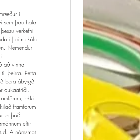
ví sem þau hafa 
þessu verkefni 
da í þeim skóla 
dun. Nemendur 
 í 
uð að vinna 
il þeirra. Þetta 
að bera ábyrgð 
er aukaatriði. 
framförum, ekki 
kilað framförum 
ar er það 
amönnum eftir 
 t.d. A námsmat 