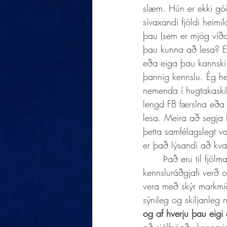
slæm. Hún er ekki gó
sívaxandi fjöldi heimi
þau (sem er mjög víða)
þau kunna að lesa? Er
eða eiga þau kannski 
þannig kennslu. Ég he
nemenda í hugtakaskiln
lengd FB færslna eða þ
lesa. Meira að segja 
þetta samfélagslegt va
er það lýsandi að kvar
	Það eru til fjölmargar bækur og greinar sem tala um það sem virkar til náms. Ég sem 
kennsluráðgjafi verð 
vera með skýr markmið
sýnileg og skiljanleg
og af hverju þau eigi 