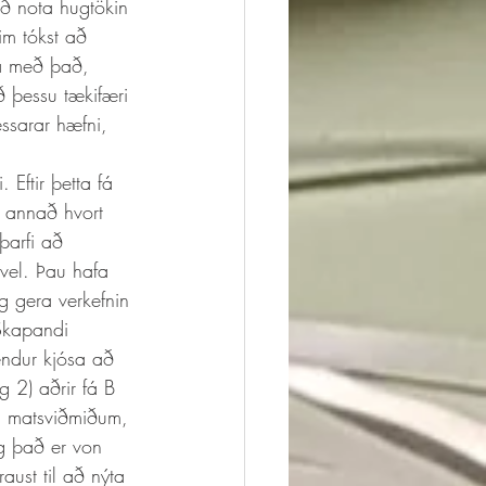
að nota hugtökin 
m tókst að 
na með það, 
 þessu tækifæri 
ssarar hæfni, 
 annað hvort 
þarfi að 
vel. Þau hafa 
 gera verkefnin 
 Skapandi 
ndur kjósa að 
g 2) aðrir fá B 
v. matsviðmiðum, 
og það er von 
aust til að nýta 