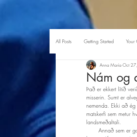
All Posts
Getting Started
Your
Anna María
Oct 27
Nám og a
Það er ekkert lítið v
misserin. Sumt er alve
nemenda. Ekki að ég s
matskerfi sem metur h
landsmeðaltali. 
	Annað sem er gagnrýnt er t.d. árangur á PISA prófinu. Ég hef alveg skrifað um það áður en 