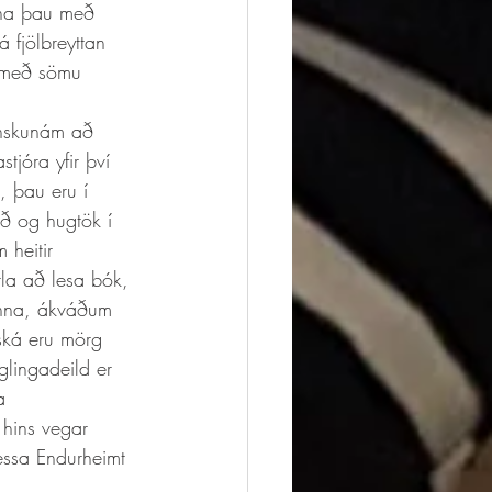
nna þau með 
 fjölbreyttan 
r með sömu 
tjóra yfir því 
 þau eru í 
ð og hugtök í 
heitir 
tla að lesa bók, 
anna, ákváðum 
ská eru mörg 
glingadeild er 
a 
 hins vegar 
essa Endurheimt 