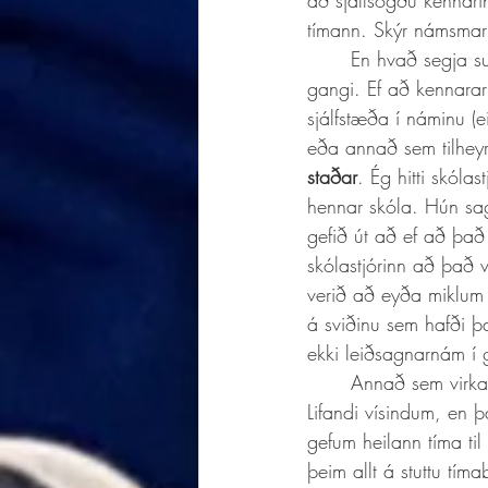
að sjálfsögðu kennari
tímann. Skýr námsmark
	En hvað segja sumar af þessum greinum að virki? Leiðsagnarnám virkar ef að það er allt í 
gangi. Ef að kennarar
sjálfstæða í náminu (
eða annað sem tilheyr
staðar
. Ég hitti skól
hennar skóla. Hún sag
gefið út að ef að það
skólastjórinn að það v
verið að eyða miklum 
á sviðinu sem hafði þ
ekki leiðsagnarnám í g
	Annað sem virkar skv. rannsóknum er Endurheimt (retrieval). Það er ágætis grein um það í 
Lifandi vísindum, en þ
gefum heilann tíma ti
þeim allt á stuttu tím