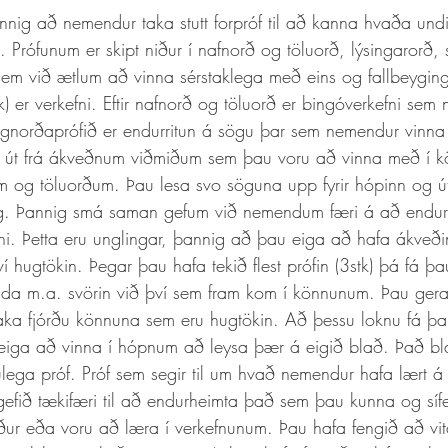
. Prófunum er skipt niður í nafnorð og töluorð, lýsingarorð,
sem við ætlum að vinna sérstaklega með eins og fallbeyging,
okk) er verkefni. Eftir nafnorð og töluorð er bingóverkefni se
 sagnorðaprófið er endurritun á sögu þar sem nemendur vinn
nn út frá ákveðnum viðmiðum sem þau voru að vinna með í 
og töluorðum. Þau lesa svo söguna upp fyrir hópinn og út
ig. Þannig smá saman gefum við nemendum færi á að endu
ni. Þetta eru unglingar, þannig að þau eiga að hafa ákveði
í hugtökin. Þegar þau hafa tekið flest prófin (3stk) þá fá 
lda m.a. svörin við því sem fram kom í könnunum. Þau gera
 taka fjórðu könnuna sem eru hugtökin. Að þessu loknu fá þau
 eiga að vinna í hópnum að leysa þær á eigið blað. Það bl
lega próf. Próf sem segir til um hvað nemendur hafa lært á þ
gefið tækifæri til að endurheimta það sem þau kunna og sífe
ur eða voru að læra í verkefnunum. Þau hafa fengið að vit