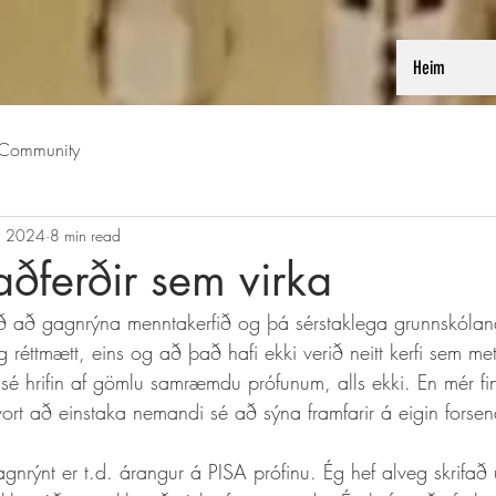
Heim
 Community
, 2024
8 min read
ðferðir sem virka
erið að gagnrýna menntakerfið og þá sérstaklega grunnskólan
g réttmætt, eins og að það hafi ekki verið neitt kerfi sem me
é hrifin af gömlu samræmdu prófunum, alls ekki. En mér fin
vort að einstaka nemandi sé að sýna framfarir á eigin fors