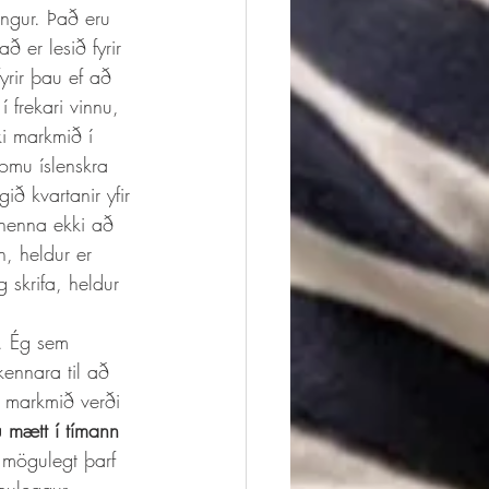
ngur. Það eru 
 er lesið fyrir 
yrir þau ef að 
 frekari vinnu, 
i markmið í 
omu íslenskra 
ð kvartanir yfir 
 nenna ekki að 
, heldur er 
 skrifa, heldur 
ennara til að 
i markmið verði 
 mætt í tímann 
 mögulegt þarf 