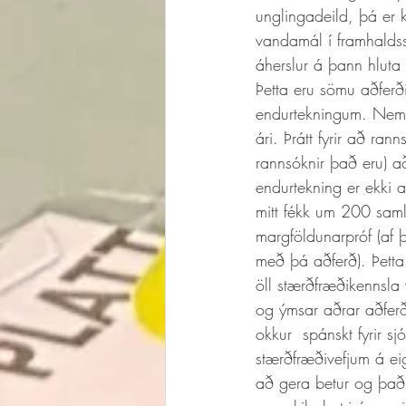
unglingadeild, þá er k
vandamál í framhaldss
áherslur á þann hluta 
Þetta eru sömu aðferð
endurtekningum. Nema
ári. Þrátt fyrir að ran
rannsóknir það eru) a
endurtekning er ekki a
mitt fékk um 200 saml
margföldunarpróf (af
með þá aðferð). Þetta
öll stærðfræðikennsla
og ýmsar aðrar aðferð
okkur  spánskt fyrir 
stærðfræðivefjum á ei
að gera betur og það 