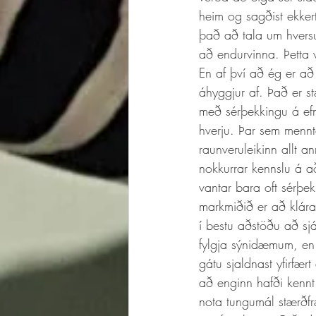
heim og sagðist ekker
það að tala um hversu
að endurvinna. Þetta
En af því að ég er að 
áhyggjur af. Það er s
með sérþekkingu á efn
hverju. Þar sem mennta
raunveruleikinn allt 
nokkurrar kennslu á að
vantar bara oft sérþe
markmiðið er að klár
í bestu aðstöðu að sjá
fylgja sýnidæmum, en 
gátu sjaldnast yfirfær
að enginn hafði kenn
nota tungumál stærðf