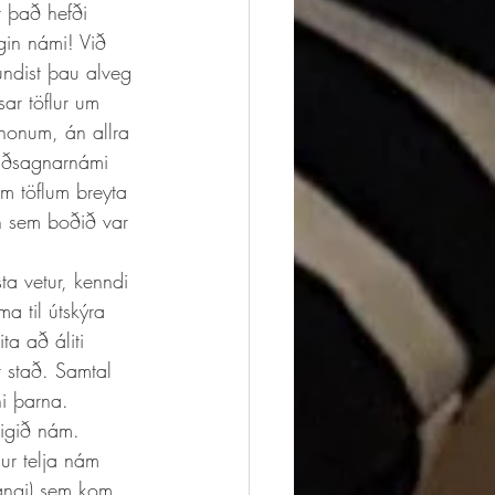
 það hefði 
gin námi! Við 
undist þau alveg 
ar töflur um 
honum, án allra 
leiðsagnarnámi 
m töflum breyta 
 sem boðið var 
ta vetur, kenndi 
a til útskýra 
a að áliti 
r stað. Samtal 
ni þarna. 
igið nám. 
ur telja nám 
gangi) sem kom 