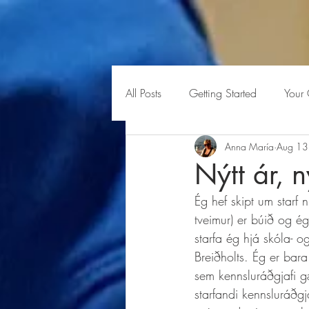
All Posts
Getting Started
Your
Anna María
Aug 13
Nýtt ár, 
Ég hef skipt um starf 
tveimur) er búið og ég
starfa ég hjá skóla- o
Breiðholts. Ég er bar
sem kennsluráðgjafi gæ
starfandi kennsluráðgj