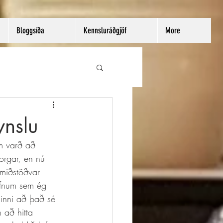
Bloggsíða
Kennsluráðgjöf
More
ynslu
em varð að 
borgar, en nú 
umiðstöðvar 
efnum sem ég  
sinni að það sé 
 að hitta 