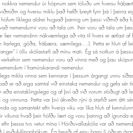
ið nokkra nemendur úr hópnum sem töluðu um hversu frábært
iðmiðin og hversu miklu það hefði breytt fyrir þá í þeirra ei
 höfum líklega aldrei hugsað þannig um þessi viðmið eða f
hvað nemendurnir voru að tala um. Þeir voru að tala um þess
r fær nemandinn nákvæmlega að vita til hvers er ætlast af 
m ítarlega, góða, frábæra, sæmilega....). Þetta er hluti af 
nger" í öllu skólastarfi að mínu mati. Ég sá notkun á þessu
 verkefnin sem nemendur voru að vinna með og þau sköpun
nemendum í framúrskarandi nemendur. 
arlega mikla vinna sem kennarar í þessum árgangi unnu síðas
það er að eiga samtal við einstaka nemendur og gefa sér tím
 eða einstaklingslega og af því að við vorum stöðugt að leit
g vinnuna. Þetta var því ákveðin rýni á starfið sem átti sé
da og samantekt eftir hverja viku var líka hluti af kennslun
r vikuna hvað þeir höfðu lært og voru þannig að ígrunda e
 eftir þessa tvo vetur mína í Hörðuvallaskóla var að nemend
ð í eyðufyllingabókum. Ég heyrði af einu barni (í öðrum ár