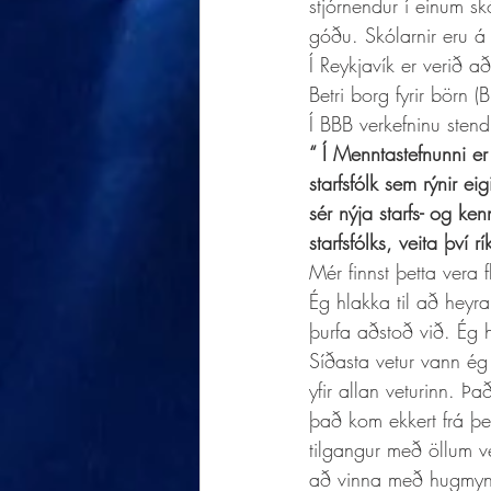
stjórnendur í einum s
góðu. Skólarnir eru á f
Í Reykjavík er verið a
Betri borg fyrir börn 
Í BBB verkefninu stend
“ Í Menntastefnunni er
starfsfólk sem rýnir e
sér nýja starfs- og ke
starfsfólks, veita því 
Mér finnst þetta vera 
Ég hlakka til að heyra
þurfa aðstoð við. Ég h
Síðasta vetur vann ég
yfir allan veturinn. 
það kom ekkert frá þe
tilgangur með öllum ve
að vinna með hugmynd