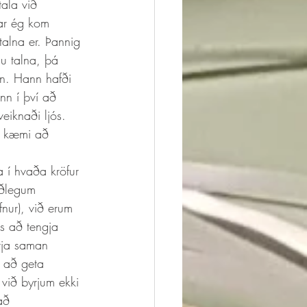
ala við 
ar ég kom 
alna er. Þannig 
u talna, þá 
un. Hann hafði 
nn í því að 
eiknaði ljós. 
að kæmi að 
 í hvaða kröfur 
óðlegum 
nur), við erum 
ss að tengja 
tja saman 
s að geta 
 við byrjum ekki 
að 