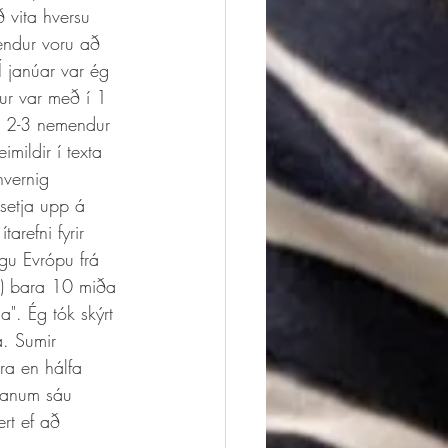
ð vita hversu 
endur voru að 
Í janúar var ég 
gur var með í 1 
ði 2-3 nemendur 
imildir í texta 
hvernig 
setja upp á 
refni fyrir 
gu Evrópu frá 
3) bara 10 miða 
a". Ég tók skýrt 
a. Sumir 
ra en hálfa 
ólanum sáu 
rt ef að 