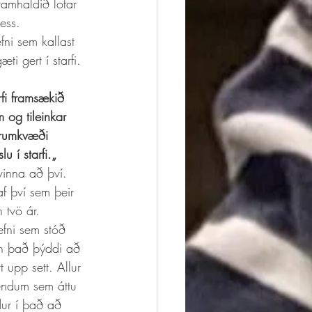
amhaldið lofar 
ess. 
fni sem kallast 
i gert í starfi. 
rfi framsækið 
 og tileinkar 
 frumkvæði 
u í starfi.„ 
vinna að því. 
af því sem þeir 
 tvö ár. 
fni sem stóð 
en það þýddi að 
 upp sett. Allur 
mendum sem áttu 
ur í það að 