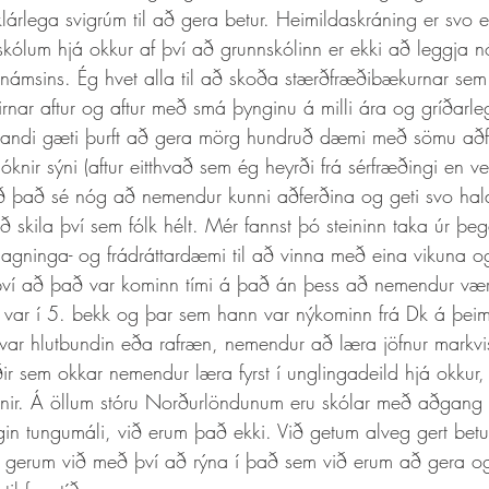
lárlega svigrúm til að gera betur. Heimildaskráning er svo e
kólum hjá okkur af því að grunnskólinn er ekki að leggja n
námsins. Ég hvet alla til að skoða stærðfræðibækurnar sem f
irnar aftur og aftur með smá þynginu á milli ára og gríðarl
ndi gæti þurft að gera mörg hundruð dæmi með sömu aðfer
nsóknir sýni (aftur eitthvað sem ég heyrði frá sérfræðingi en v
ð það sé nóg að nemendur kunni aðferðina og geti svo hald
ð skila því sem fólk hélt. Mér fannst þó steininn taka úr þe
agninga- og frádráttardæmi til að vinna með eina vikuna og
 því að það var kominn tími á það án þess að nemendur væ
 var í 5. bekk og þar sem hann var nýkominn frá Dk á þei
 var hlutbundin eða rafræn, nemendur að læra jöfnur markvis
ir sem okkar nemendur læra fyrst í unglingadeild hjá okkur
sjónir. Á öllum stóru Norðurlöndunum eru skólar með aðgan
gin tungumáli, við erum það ekki. Við getum alveg gert betu
gerum við með því að rýna í það sem við erum að gera og f