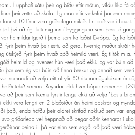
námi. Í upphafi sátu þeir og biðu eftir mötun, vildu líka fá a
ínur þeir ættu að skrifa. Ég man eftir verkefni þar sem nem
m fannst 10 línur vera gríðarlega mikið. En það var í haust. 
a (af því að ég flutti mig inn í bygginguna sem þessi árgan
t var heimildaritgerð í þema sem kallaðist Evrópa. Ég kalla
rði fyrir þeim hvað þeir ættu að gera, hvernig maður skráir he
g útskýrði fyrir þeim hvað góð heimild væri. Ég tiltók m.a. 
 góð heimild og hvenær hún væri það ekki. Ég var búin að 
 þar sem ég var búin að finna bækur og annað sem væri íta
ver nemandi að velja eitt af yfir 80 ritunarmöguleikum úr sö
hafði tekið saman. Reyndar fékk hver hópur nemenda  (2-
 svo að þeir sem kæmu fyrstir fengu ekki að velja "bestu bitan
ti ekki vera lengri en 2 blaðsíður án heimildaskrár og mynd
ði það, enda höfðu þeir aldrei skrifað nokkuð sem var leng
r svo gríðarlega vel heppnað að þegar aðrir kennarar í sk
tgerðirnar þeirra í, þá var einn sem sagði að það væri frábæ