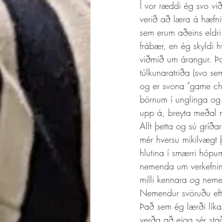
Í vor ræddi ég svo v
verið að læra á hæfniv
sem erum aðeins eldri
frábær, en ég skyldi 
viðmið um árangur. Þa
túlkunaratriða (svo se
og er svona "game cha
börnum í unglinga og
upp á, breyta meðal 
Allt þetta og sú gríð
mér hversu mikilvægt 
hlutina í smærri hópum
nemenda um verkefnin o
milli kennara og nemen
Nemendur svöruðu efti
Það sem ég lærði líka
verða að eiga sér sta