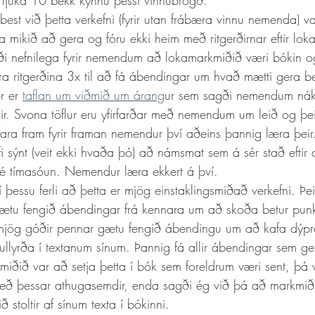
ljúka 10 bekk kynnu þessi vinnubrögð. 
a mikið að gera og fóru ekki heim með ritgerðirnar eftir lokaf
ýrði nefnilega fyrir nemendum að lokamarkmiðið væri bókin 
a ritgerðina 3x til að fá ábendingar um hvað mætti gera be
r er 
taflan um viðmið um árang
ur sem sagði nemendum ná
ir. Svona töflur eru yfirfarðar með nemendum um leið og þeir
ara fram fyrir framan nemendur því aðeins þannig læra þeir.
i sýnt (veit ekki hvaða þó) að námsmat sem á sér stað eftir
 sé tímasóun. Nemendur læra ekkert á því.  
í þessu ferli að þetta er mjög einstaklingsmiðað verkefni. Þei
n, gætu fengið ábendingar frá kennara um að skoða betur pun
u mjög góðir pennar gætu fengið ábendingu um að kafa dýpr
fullyrða í textanum sínum. Þannig fá allir ábendingar sem ger
miðið var að setja þetta í bók sem foreldrum væri sent, þá
eð þessar athugasemdir, enda sagði ég við þá að markmið
 stoltir af sínum texta í bókinni. 