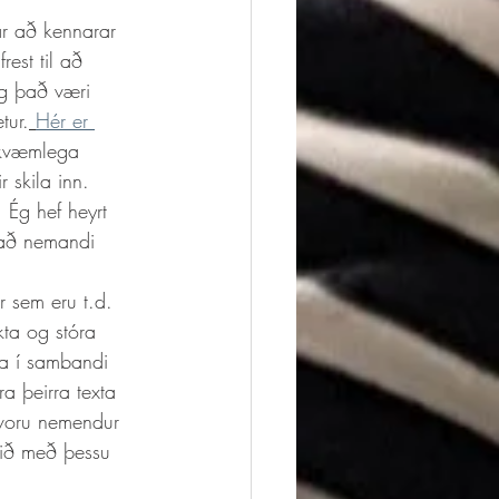
rest til að 
og það væri 
tur.
Hér er 
kvæmlega 
 skila inn. 
 Ég hef heyrt 
 að nemandi 
r sem eru t.d. 
kta og stóra 
a í sambandi 
a þeirra texta 
 voru nemendur 
ið með þessu 