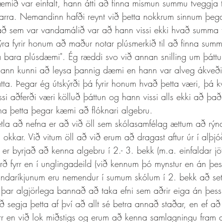
dæmið var einfalt, hann átti að finna mismun summu tveggja t
narra. Nemandinn hafði reynt við þetta nokkrum sinnum þeg
að sem var vandamálið var að hann vissi ekki hvað summa t
ýra fyrir honum að maður notar plúsmerkið til að finna summ
a bara plúsdæmi". Ég ræddi svo við annan snilling um þátt
hann kunni að leysa þannig dæmi en hann var alveg ákveði
ta. Þegar ég útskýrði þá fyrir honum hvað þetta væri, þá kv
ssi aðferði væri kölluð þáttun og hann vissi alls ekki að þ
 þetta þegar kæmi að flóknari algebru. 
la að nefna er að við öll sem skólasamfélag ættum að rýna
 okkar. Við vitum öll að við erum að dragast aftur úr í alþj
er byrjað að kenna algebru í 2.- 3. bekk (m.a. einfaldar jöf
orð fyrr en í unglingadeild (við kennum þó mynstur en án þe
Bandaríkjunum eru nemendur í sumum skólum í 2. bekk að se
 þar algjörlega bannað að taka efni sem aðrir eiga án þes
ð segja þetta af því að allt sé betra annað staðar, en ef að
rr en við lok miðstigs og erum að kenna samlagningu fram 