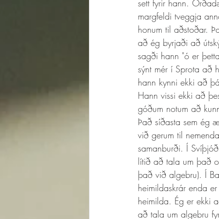
sett fyrir hann. Orða
margfeldi tveggja an
honum til aðstoðar. Þ
að ég byrjaði að útsk
sagði hann "ó er þett
sýnt mér í Sprota að 
hann kynni ekki að þát
Hann vissi ekki að þe
góðum notum að kunna
Það síðasta sem ég æt
við gerum til nemenda
samanburði. Í Svíþjóð 
lítið að tala um það 
það við algebru). Í 
heimildaskrár enda er
heimilda. Ég er ekki a
að tala um algebru fy