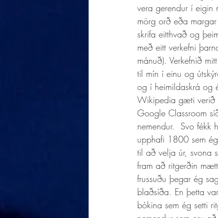
vera gerendur í eigin 
mörg orð eða margar l
skrifa eitthvað og þei
með eitt verkefni þarn
mánuð). Verkefnið mit
til mín í einu og útský
og í heimildaskrá og é
Wikipedia gæti verið
Google Classroom síðu
nemendur.  Svo fékk h
upphafi 1800 sem ég 
til að velja úr, svona
fram að ritgerðin mæt
frussuðu þegar ég sag
blaðsíða. En þetta va
bókina sem ég setti ri