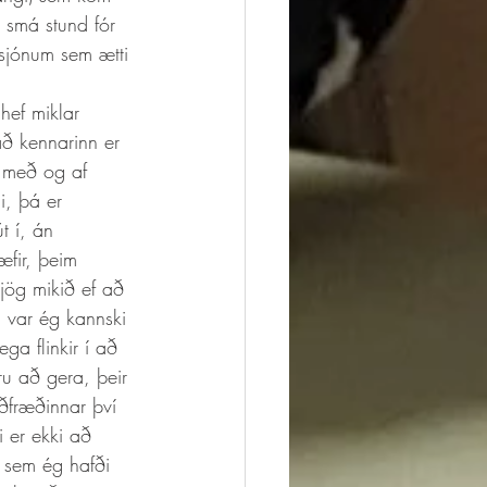
 smá stund fór 
 sjónum sem ætti 
hef miklar 
ð kennarinn er 
a með og af 
i, þá er 
t í, án 
æfir, þeim 
jög mikið ef að 
 var ég kannski 
ga flinkir í að 
ru að gera, þeir 
rðfræðinnar því 
 er ekki að 
 sem ég hafði 