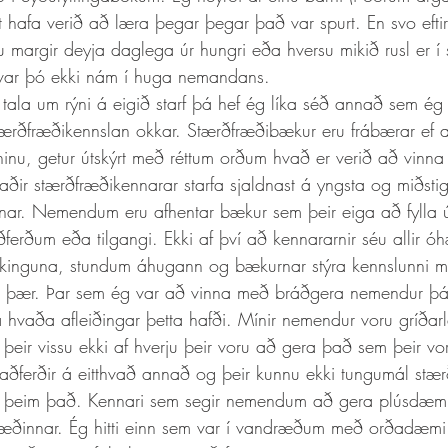
t hafa verið að læra þegar þegar það var spurt. En svo eftir
 margir deyja daglega úr hungri eða hversu mikið rusl er í
 var þó ekki nám í huga nemandans. 
tala um rýni á eigið starf þá hef ég líka séð annað sem ég 
tærðfræðikennslan okkar. Stærðfræðibækur eru frábærar ef a
inu, getur útskýrt með réttum orðum hvað er verið að vinn
ðir stærðfræðikennarar starfa sjaldnast á yngsta og miðstig
annar. Nemendum eru afhentar bækur sem þeir eiga að fylla ú
ferðum eða tilgangi. Ekki af því að kennararnir séu allir óh
kkinguna, stundum áhugann og bækurnar stýra kennslunni m
a þær. Þar sem ég var að vinna með bráðgera nemendur þá
 hvaða afleiðingar þetta hafði. Mínir nemendur voru gríðarle
þeir vissu ekki af hverju þeir voru að gera það sem þeir vo
t aðferðir á eitthvað annað og þeir kunnu ekki tungumál stæ
t þeim það. Kennari sem segir nemendum að gera plúsdæmi
ræðinnar. Ég hitti einn sem var í vandræðum með orðadæmi