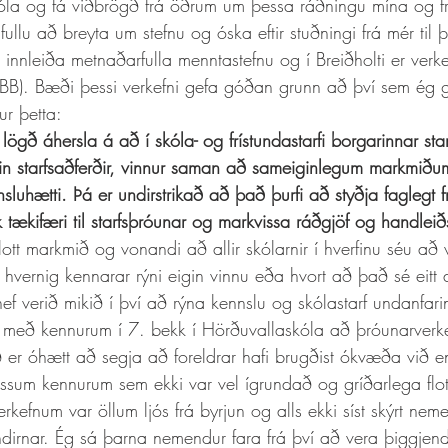
kóla og fá viðbrögð frá öðrum um þessa ráðningu mína og fr
ullu að breyta um stefnu og óska eftir stuðningi frá mér til þ
ð innleiða metnaðarfulla menntastefnu og í Breiðholti er verke
(BBB). Bæði þessi verkefni gefa góðan grunn að því sem ég gæt
ur þetta: 
 lögð áhersla á að í skóla- og frístundastarfi borgarinnar sta
igin starfsaðferðir, vinnur saman að sameiginlegum markmiðum
nnsluhætti. Þá er undirstrikað að það þurfi að styðja faglegt
rík tækifæri til starfsþróunar og markvissa ráðgjöf og handleiðsl
flott markmið og vonandi að allir skólarnir í hverfinu séu að 
 hvernig kennarar rýni eigin vinnu eða hvort að það sé eitt 
ef verið mikið í því að rýna kennslu og skólastarf undanfarin
 með kennurum í 7. bekk í Hörðuvallaskóla að þróunarverke
Það er óhætt að segja að foreldrar hafi brugðist ókvæða við 
ssum kennurum sem ekki var vel ígrundað og gríðarlega flott
rkefnum var öllum ljós frá byrjun og alls ekki síst skýrt ne
irnar. Ég sá þarna nemendur fara frá því að vera þiggjend