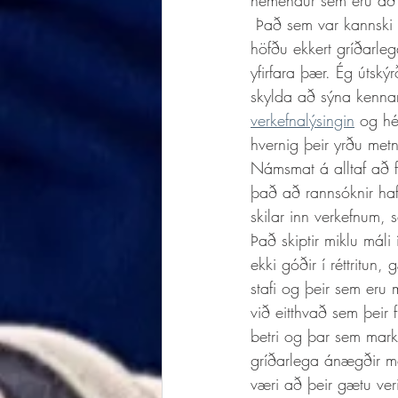
nemendur sem eru að 
 Það sem var kannski best við þetta verkefni (fyrir utan frábæra vinnu nemenda) var að kennarar 
höfðu ekkert gríðarleg
yfirfara þær. Ég útsk
skylda að sýna kennar
verkefnalýsingin
 og hé
hvernig þeir yrðu metn
Námsmat á alltaf að f
það að rannsóknir haf
skilar inn verkefnum,
Það skiptir miklu máli 
ekki góðir í réttritu
stafi og þeir sem er
við eitthvað sem þeir 
betri og þar sem mark
gríðarlega ánægðir m
væri að þeir gætu verið