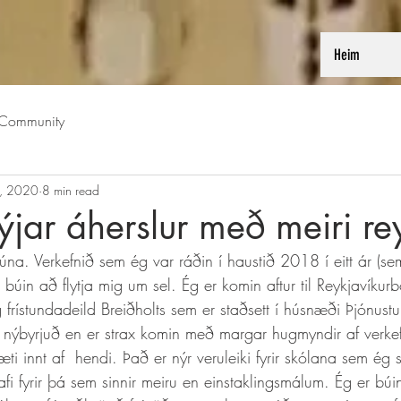
Heim
 Community
, 2020
8 min read
nýjar áherslur með meiri re
núna. Verkefnið sem ég var ráðin í haustið 2018 í eitt ár (s
 búin að flytja mig um sel. Ég er komin aftur til Reykjavíkur
g frístundadeild Breiðholts sem er staðsett í húsnæði Þjónust
a nýbyrjuð en er strax komin með margar hugmyndir af verk
ti innt af  hendi. Það er nýr veruleiki fyrir skólana sem ég 
afi fyrir þá sem sinnir meiru en einstaklingsmálum. Ég er búin