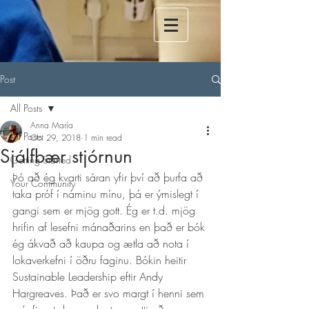
Post
All Posts
Anna María
All Posts
Oct 29, 2018
1 min read
Sjálfbær stjórnun
Getting Started
Þó að ég kvarti sáran yfir því að þurfa að 
Your Community
taka próf í náminu mínu, þá er ýmislegt í 
gangi sem er mjög gott. Ég er t.d. mjög 
hrifin af lesefni mánaðarins en það er bók 
ég ákvað að kaupa og ætla að nota í 
lokaverkefni í öðru faginu. Bókin heitir 
Sustainable Leadership eftir Andy 
Hargreaves. Það er svo margt í henni sem 