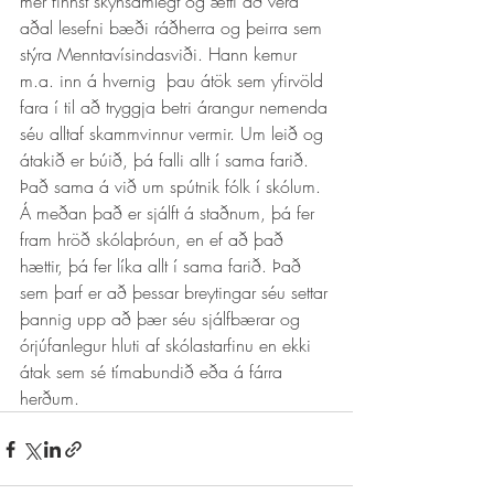
mér finnst skynsamlegt og ætti að vera 
aðal lesefni bæði ráðherra og þeirra sem 
stýra Menntavísindasviði. Hann kemur 
m.a. inn á hvernig  þau átök sem yfirvöld 
fara í til að tryggja betri árangur nemenda 
séu alltaf skammvinnur vermir. Um leið og 
átakið er búið, þá falli allt í sama farið. 
Það sama á við um spútnik fólk í skólum. 
Á meðan það er sjálft á staðnum, þá fer 
fram hröð skólaþróun, en ef að það 
hættir, þá fer líka allt í sama farið. Það 
sem þarf er að þessar breytingar séu settar 
þannig upp að þær séu sjálfbærar og 
órjúfanlegur hluti af skólastarfinu en ekki 
átak sem sé tímabundið eða á fárra 
herðum. 