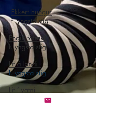
Ekkert hungur
-
f. yngsta stig
Engin fátækt
-
f. yngsta stig
Líf á landi -
f. yngsta stig
Líf í vatni -
f. yngsta stig
Menntun fyrir alla-
f. miðstig