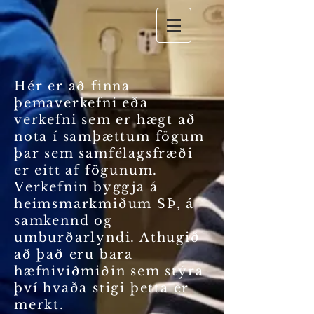
Hér er að finna
þemaverkefni eða
verkefni sem er hægt að
nota í samþættum fögum
þar sem samfélagsfræði
er eitt af fögunum.
V
erkefnin byggja á
heimsmarkmiðum SÞ, á
samkennd og
umburðarlyndi. Athugið
að það eru bara
hæfniviðmiðin sem stýra
því hvaða stigi þetta er
merkt.